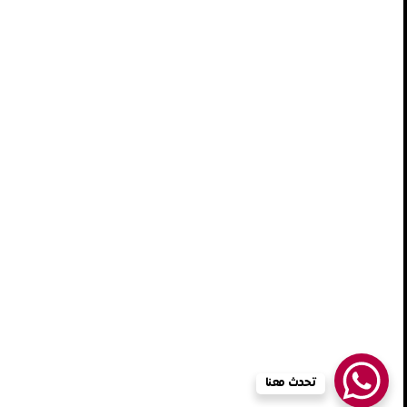
لقد حان الوقت للاستعانة
بمحتر
نحن فخورون بفريقنا الخبير والماهر الذي يعمل وفقًا لأعلى مع
التسويق الإلكتروني والتسويق نيابة عن الآخرين. كما نتميز بفر
الجرافيكس ومصممي المواقع وتطبيقات الويب وتطبيقات الجوا
© 2024 جميع الحقوق محفوظة.
تحدث معنا